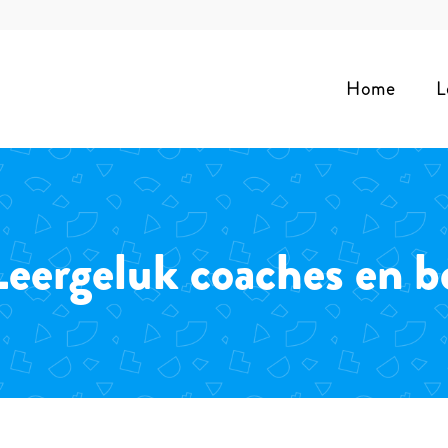
Home
L
Leergeluk coaches en b