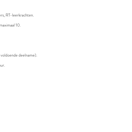
ers, RT-leerkrachten.
 maximaal 10.
ij voldoende deelname).
uur.