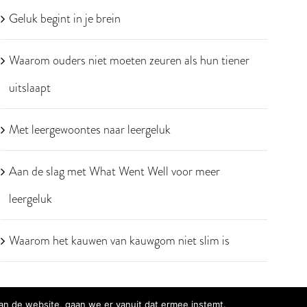
Geluk begint in je brein
Waarom ouders niet moeten zeuren als hun tiener
uitslaapt
Met leergewoontes naar leergeluk
Aan de slag met What Went Well voor meer
leergeluk
Waarom het kauwen van kauwgom niet slim is
an de website, gaan we er vanuit dat ermee instemt.