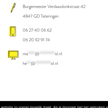
Burgemeester Verdaasdonkstraat 42
4847 GD Teteringen
06 27 40 06 62
06 20 92 91 74
ma
*****
@
***********
ol.nl
he
***
@
***********
ol.nl
website zo soepel mogelijk draait. Als je doorgaat met het gebruiken v