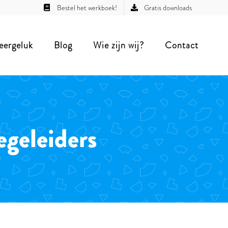
Bestel het werkboek!
Gratis downloads
eergeluk
Blog
Wie zijn wij?
Contact
egeleiders