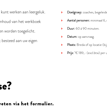
 kunt werken aan leergeluk.
Doelgroep:
coaches, begeleid
Aantal personen:
minimaal 6,
inhoud van het werkboek
Duur:
60 à 90 minuten.
en worden toegelicht.
Datum:
o
p aanvraag.
t besteed aan uw eigen
Plaats:
Breda of op locatie (b
Prijs:
€ 189,- (excl.btw) per 
se?
weten via het formulier.